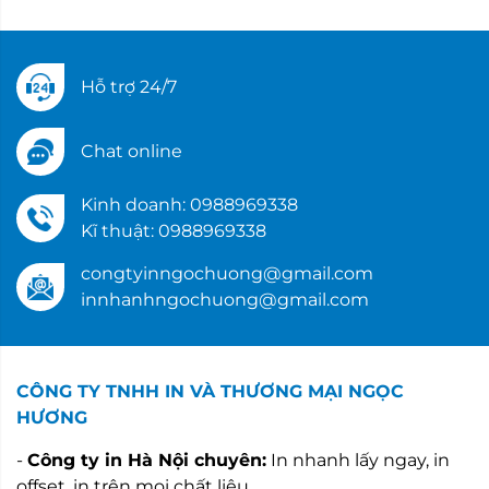
Hỗ trợ 24/7
Chat online
Kinh doanh: 0988969338
Kĩ thuật: 0988969338
congtyinngochuong@gmail.com
innhanhngochuong@gmail.com
CÔNG TY TNHH IN VÀ THƯƠNG MẠI NGỌC
HƯƠNG
-
Công ty in Hà Nội chuyên:
In nhanh lấy ngay, in
offset, in trên mọi chất liệu