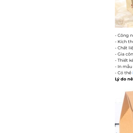
- Công n
- Kích t
- Chất li
- Gia cô
- Thiết 
- In mẫu
- Có thể
Lý do nê