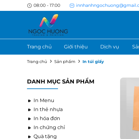
08:00 - 17:00
innhanhngochuong@gmail.
Trang chủ
Giới thiệu
Dịch vụ
Sả
Trang chủ
Sản phẩm
In túi giấy
DANH MỤC SẢN PHẨM
In Menu
In thẻ nhựa
In hóa đơn
In chứng chỉ
Quà tặng