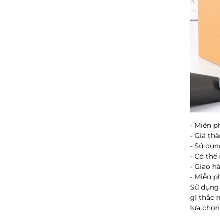
- Miễn p
- Giá th
- Sử dụn
- Có thể
- Giao h
- Miễn p
Sử dụng 
gì thắc 
lựa chọn