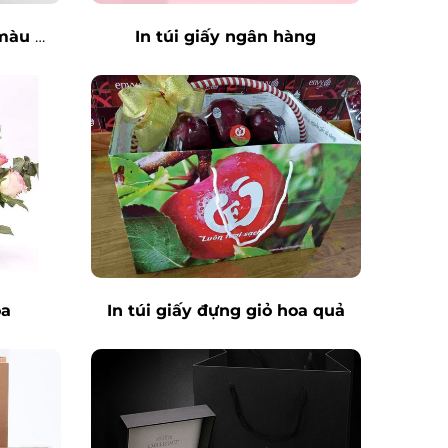
màu 
In túi giấy ngân hàng
oa
In túi giấy đựng giỏ hoa quả