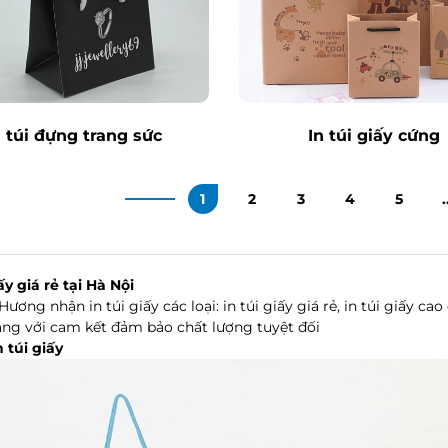
n túi đựng trang sức
In túi giấy cứng
1
2
3
4
5
.
ấy giá rẻ tại Hà Nội
Hương nhận in túi giấy các loại: in túi giấy giá rẻ, in túi giấy 
ng với cam kết đảm bảo chất lượng tuyệt đối
n túi giấy