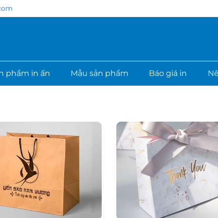
com
n phẩm in ấn
Mẫu sản phẩm
Báo giá in
Nê