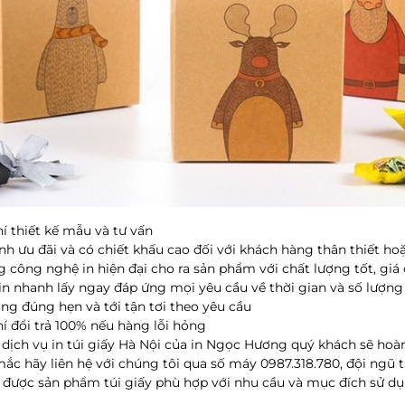
hí thiết kế mẫu và tư vấn
ành ưu đãi và có chiết khấu cao đối với khách hàng thân thiết h
g công nghệ in hiện đại cho ra sản phẩm với chất lượng tốt, giá
 in nhanh lấy ngay đáp ứng mọi yêu cầu về thời gian và số lượn
àng đúng hẹn và tới tận tơi theo yêu cầu
hí đổi trả 100% nếu hàng lỗi hỏng
dịch vụ in túi giấy Hà Nội của in Ngọc Hương quý khách sẽ hoà
mắc hãy liên hệ với chúng tôi qua số máy 0987.318.780, đội ngũ t
 được sản phẩm túi giấy phù hợp với nhu cầu và mục đích sử d