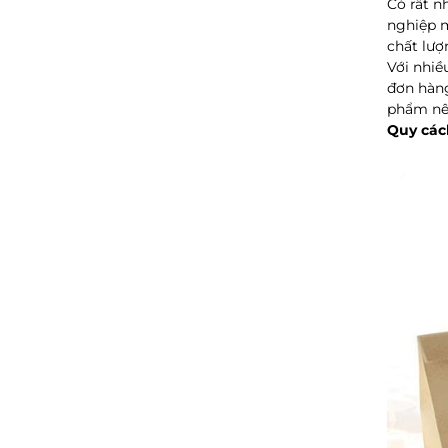
Có rất n
nghiệp m
chất lượ
Với nhiề
đơn hàng
phẩm nên
Quy cách