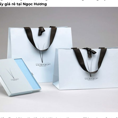
iấy giá rẻ tại Ngọc Hương