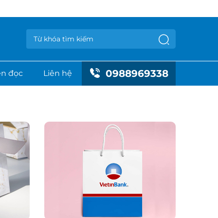
0988969338
n đọc
Liên hệ