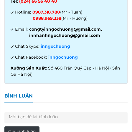
Tel:
(024) 66 56 40 40
Hotline:
0987.318.780
(Mr - Tuấn)
0988.969.338
(Mr - Hương)
Email:
congtyinngochuong@gmail.com,
innhanhngochuong@gmail.com
Chat Skype:
inngochuong
Chat Facebook:
inngochuong
Xưởng Sản Xuất
: Số 460 Trần Quý Cáp - Hà Nội (Gần
Ga Hà Nội)
BÌNH LUẬN
Gửi bình luận