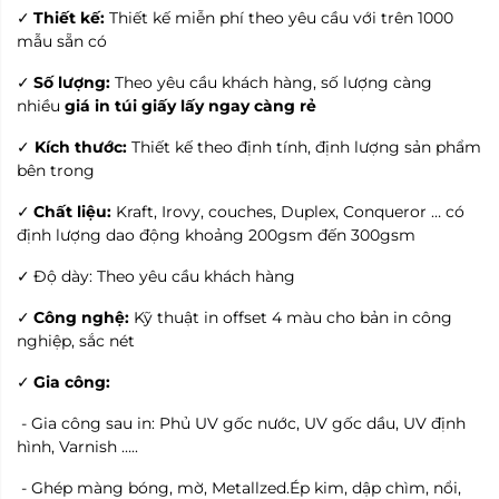
Thiết kế:
Thiết kế miễn phí theo yêu cầu với trên 1000
✓
mẫu sẵn có
Số lượng:
Theo yêu cầu khách hàng, số lượng càng
✓
nhiều
giá in túi giấy lấy ngay càng rẻ
Kích thước:
Thiết kế theo định tính, định lượng sản phẩm
✓
bên trong
Chất liệu:
Kraft, Irovy, couches, Duplex, Conqueror … có
✓
định lượng dao động khoảng 200gsm đến 300gsm
Độ dày: Theo yêu cầu khách hàng
✓
Công nghệ:
Kỹ thuật in offset 4 màu cho bản in công
✓
nghiệp, sắc nét
Gia công:
✓
- Gia công sau in: Phủ UV gốc nước, UV gốc dầu, UV định
hình, Varnish …..
- Ghép màng bóng, mờ, Metallzed.Ép kim, dập chìm, nổi,