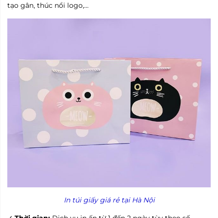
tạo gân, thúc nổi logo,…
In túi giấy giá rẻ tại Hà Nội
Thời gian:
Dịch vụ in ấn từ 1 đến 2 ngày tùy theo số
✓