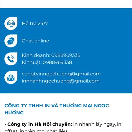
Hỗ trợ 24/7
Chat online
Kinh doanh: 0988969338
Kĩ thuật: 0988969338
congtyinngochuong@gmail.com
innhanhngochuong@gmail.com
CÔNG TY TNHH IN VÀ THƯƠNG MẠI NGỌC
HƯƠNG
-
Công ty in Hà Nội chuyên:
In nhanh lấy ngay, in
offset, in trên mọi chất liệu