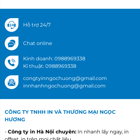
Hỗ trợ 24/7
Chat online
Kinh doanh: 0988969338
Kĩ thuật: 0988969338
congtyinngochuong@gmail.com
innhanhngochuong@gmail.com
CÔNG TY TNHH IN VÀ THƯƠNG MẠI NGỌC
HƯƠNG
-
Công ty in Hà Nội chuyên:
In nhanh lấy ngay, in
offset, in trên mọi chất liệu