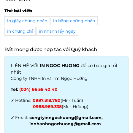
Thẻ bài viết:
in giấy chứng nhận
in bằng chứng nhận
in chứng chỉ
in nhanh lấy ngay
Rất mong được hợp tác với Quý khách
LIÊN HỆ VỚI
IN NGOC HUONG
để có báo giá tốt
nhất
Công ty TNHH In và Tm Ngọc Hương
Tel:
(024) 66 56 40 40
Hotline:
0987.318.780
(Mr - Tuấn)
0988.969.338
(Mr - Hương)
Email:
congtyinngochuong@gmail.com,
innhanhngochuong@gmail.com