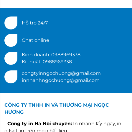
Hỗ trợ 24/7
Chat online
Kinh doanh: 0988969338
Kĩ thuật: 0988969338
congtyinngochuong@gmail.com
innhanhngochuong@gmail.com
CÔNG TY TNHH IN VÀ THƯƠNG MẠI NGỌC
HƯƠNG
-
Công ty in Hà Nội chuyên:
In nhanh lấy ngay, in
offset, in trên mọi chất liệu