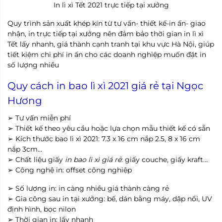
In lì xì Tết 2021 trực tiếp tại xưởng
Quy trình sản xuất khép kín từ tư vấn- thiết kế-in ấn- giao
nhận, in trực tiếp tại xưởng nên đảm bảo thời gian in lì xì
Tết lấy nhanh, giá thành cạnh tranh tại khu vực Hà Nội, giúp
tiết kiệm chi phí in ấn cho các doanh nghiệp muốn đặt in
số lượng nhiều
Quy cách in bao lì xì 2021 giá rẻ tại Ngọc
Hương
➢ Tư vấn miễn phí
➢ Thiết kế theo yêu cầu hoặc lựa chọn mẫu thiết kế có sẵn
➢ Kích thước bao lì xì 2021: 7.3 x 16 cm nắp 2.5, 8 x 16 cm
nắp 3cm…
➢ Chất liệu giấy
in bao lì xì giá rẻ
: giấy couche, giấy kraft…
➢ Công nghệ in: offset công nghiệp
➢ Số lượng in: in càng nhiều giá thành càng rẻ
➢ Gia công sau in tại xưởng: bế, dán bằng máy, dập nổi, UV
định hình, bọc nilon
➢ Thời gian in: lấy nhanh