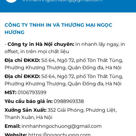
CÔNG TY TNHH IN VÀ THƯƠNG MẠI NGỌC
HƯƠNG
-
Công ty in Hà Nội chuyên:
In nhanh lấy ngay, in
offset, in trên mọi chất liệu
Địa chỉ ĐKKD:
Số 64, Ngõ 72, phố Tôn Thất Tùng,
Phường Khương Thượng, Quận Đống đa, Hà Nội
Địa chỉ ĐKKD:
Số 64, Ngõ 72, phố Tôn Thất Tùng,
Phường Khương Thượng, Quận Đống đa, Hà Nội
MST:
0106793599
Yêu cầu báo giá in:
0988969338
Xưởng Sản Xuất:
352 Giải Phóng, Phương Liệt,
Thanh Xuân, Hà Nội
Email:
innhanhngochuong@gmail.com
Website:
https://inngochuong.com